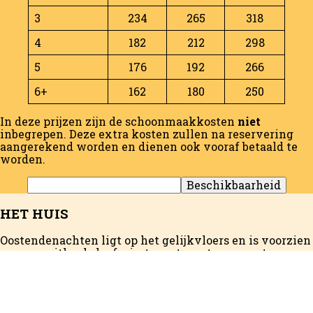
3
234
265
318
4
182
212
298
5
176
192
266
6+
162
180
250
In deze prijzen zijn de schoonmaakkosten
niet
inbegrepen. Deze extra kosten zullen na reservering
aangerekend worden en dienen ook vooraf betaald te
worden.
HET HUIS
Oostendenachten ligt op het gelijkvloers en is voorzien
van een zithoek, leefruimte met een tv en een terras
met uitzicht op de tuin. Er is ook een volledig
uitgeruste keuken met een vaatwasser en een
magnetron. Uw eigen badkamer is uitgerust met een
douche en een bad. Er zijn 3 slaapkamers met 2 dubbele