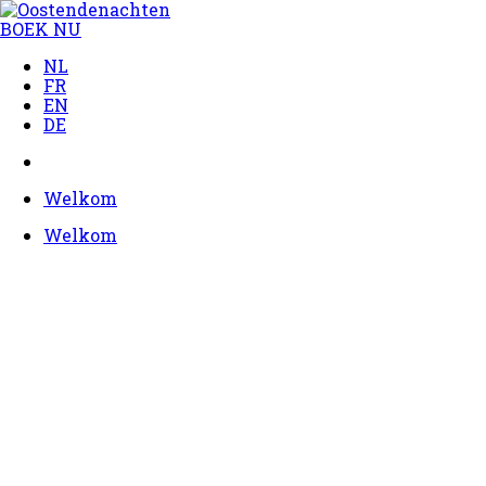
BOEK NU
NL
FR
EN
DE
Welkom
Welkom
Overnachten in OOSTENDENACHTEN
De accommodatie ligt tussen de duinen en
het strand in Oostende. Op 1,3 km van de
Oostendenachten is er een gratis veerboot
die u rechtstreeks naar de kade, het station
en het stadscentrum brengt.