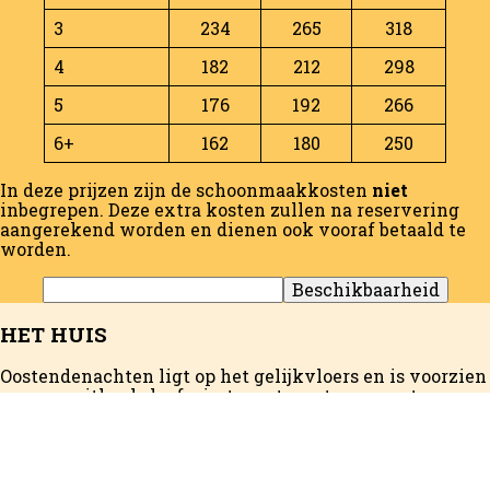
3
234
265
318
4
182
212
298
5
176
192
266
6+
162
180
250
In deze prijzen zijn de schoonmaakkosten
niet
inbegrepen. Deze extra kosten zullen na reservering
aangerekend worden en dienen ook vooraf betaald te
worden.
HET HUIS
Oostendenachten ligt op het gelijkvloers en is voorzien
van een zithoek, leefruimte met een tv en een terras
met uitzicht op de tuin. Er is ook een volledig
uitgeruste keuken met een vaatwasser en een
magnetron. Uw eigen badkamer is uitgerust met een
douche en een bad. Er zijn 3 slaapkamers met 2 dubbele