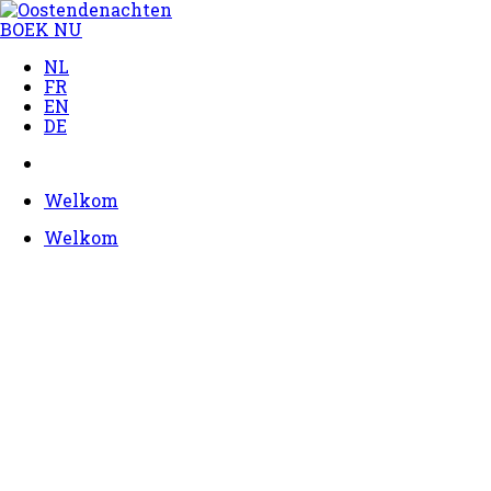
BOEK NU
NL
FR
EN
DE
Welkom
Welkom
Overnachten in OOSTENDENACHTEN
De accommodatie ligt tussen de duinen en
het strand in Oostende. Op 1,3 km van de
Oostendenachten is er een gratis veerboot
die u rechtstreeks naar de kade, het station
en het stadscentrum brengt.